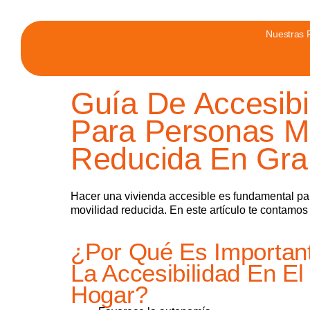
Nuestras 
Guía De Accesibi
Para Personas M
Reducida En Gr
Hacer una vivienda accesible es fundamental p
movilidad reducida. En este artículo te contamos
¿Por Qué Es Importan
La Accesibilidad En El
Hogar?