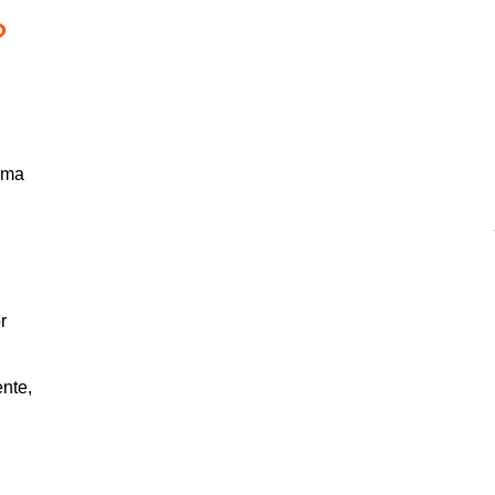
?
tema
r
nte,